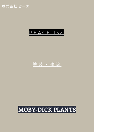
株
式 会 社 ピ ー ス
PEACE.Inc
​塗装・建築
MOBY-DICK PLANTS